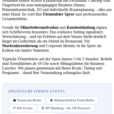
verbinden unsere Schiffe Exklusivität mit Flexibilität: Catering vom
Fingerfood bis zum mehrgängigen Business Dinner,
Präsentationstechnik, DJ und individuelle Routenplanung – alles aus
einer Hand. So wird Ihre
Firmenfeier Spree
zum professionellen
Gesamterlebnis.
Gerade für
Mitarbeitermotivation
und
Kundenbindung
eignen
sich Schiffsevents besonders: Das exklusive Setting signalisiert
Wertschätzung – und ein Erlebnis auf dem Wasser bleibt deutlich
länger im Gedächtnis als ein Abend im Restaurant. Für
Markeninszenierung
und Corporate Identity ist die Spree als
Kulisse ein starkes Statement.
Typische Firmenfeiern auf der Spree dauern 3 bis 5 Stunden. Beliebt
sind Abendfahrten ab 18 Uhr sowie Mittagsfahrten für Business
Lunches. Wir planen gemeinsam mit Ihnen Route, Timing und
Programm – damit Ihre Veranstaltung reibungslos läuft.
SPEZIFISCHE FIRMEN-EVENTS
💼 Teamevent Berlin
🎄 Weihnachtsfeier Firma Berlin
🎉 Alle Events
🚢 MS Hamburg – bis 100 Personen