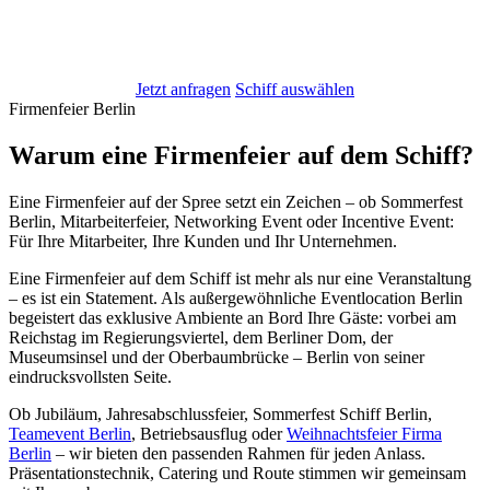
💼 Teamevent
🎄 Weihnachtsfeier
☀️ Sommerfest
🎯 Incentive
🤝 Kundenevent
Jetzt anfragen
Schiff auswählen
Firmenfeier Berlin
Warum eine Firmenfeier auf dem Schiff?
Eine Firmenfeier auf der Spree setzt ein Zeichen – ob Sommerfest
Berlin, Mitarbeiterfeier, Networking Event oder Incentive Event:
Für Ihre Mitarbeiter, Ihre Kunden und Ihr Unternehmen.
Eine Firmenfeier auf dem Schiff ist mehr als nur eine Veranstaltung
– es ist ein Statement. Als außergewöhnliche Eventlocation Berlin
begeistert das exklusive Ambiente an Bord Ihre Gäste: vorbei am
Reichstag im Regierungsviertel, dem Berliner Dom, der
Museumsinsel und der Oberbaumbrücke – Berlin von seiner
eindrucksvollsten Seite.
Ob Jubiläum, Jahresabschlussfeier, Sommerfest Schiff Berlin,
Teamevent Berlin
, Betriebsausflug oder
Weihnachtsfeier Firma
Berlin
– wir bieten den passenden Rahmen für jeden Anlass.
Präsentationstechnik, Catering und Route stimmen wir gemeinsam