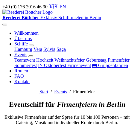
+49 (0) 176 2016 46 90
🇬🇧 EN
Reederei Böttcher
Exklusiv Schiff mieten in Berlin
Willkommen
Über uns
Schiffe
Hamburg
Vera
Sylvia
Saga
Events
Teamevent
Hochzeit
Weihnachtsfeier
Geburtstag
Firmenfeier
Sommerfest
🍺 Oktoberfest Firmenevent
🚌 Gruppenfahrten
Routen
FAQ
Kontakt
Start
/
Events
/ Firmenfeier
Eventschiff für
Firmenfeiern in Berlin
Exklusive Firmenfeier auf der Spree für 10 bis 100 Personen – mit
Catering, Musik und individueller Route durch Berlin.