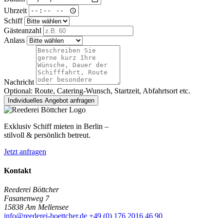
Uhrzeit
Schiff
Gästeanzahl
Anlass
Nachricht
Optional: Route, Catering-Wunsch, Startzeit, Abfahrtsort etc.
Individuelles Angebot anfragen
Exklusiv Schiff mieten in Berlin –
stilvoll & persönlich betreut.
Jetzt anfragen
Kontakt
Reederei Böttcher
Fasanenweg 7
15838 Am Mellensee
info@reederei-boettcher.de
+49 (0) 176 2016 46 90