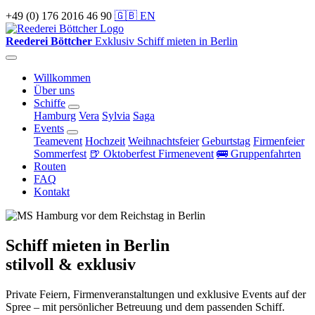
+49 (0) 176 2016 46 90
🇬🇧 EN
Reederei Böttcher
Exklusiv Schiff mieten in Berlin
Willkommen
Über uns
Schiffe
Hamburg
Vera
Sylvia
Saga
Events
Teamevent
Hochzeit
Weihnachtsfeier
Geburtstag
Firmenfeier
Sommerfest
🍺 Oktoberfest Firmenevent
🚌 Gruppenfahrten
Routen
FAQ
Kontakt
Schiff mieten in Berlin
stilvoll & exklusiv
Private Feiern, Firmenveranstaltungen und exklusive Events auf der
Spree – mit persönlicher Betreuung und dem passenden Schiff.